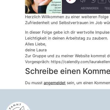
1x
ABONNIEREN
TEI
Herzlich Willkommen zu einer weiteren Folge 
Zufriedenheit und Selbstvertrauen im Job wü
TEILEN
Apple Podcasts
In dieser Folge gebe ich dir wertvolle Impu
RSS FEED
LINK
Leichtigkeit in deinen Arbeitstag zu zaubern.
Alles Liebe,
EMBED
deine Laura
Zur Gruppe und zu meiner Website kommst du
Vorgespräch: https://calendly.com/laurakell
Schreibe einen Komme
Du musst
angemeldet
sein, um einen Kommen