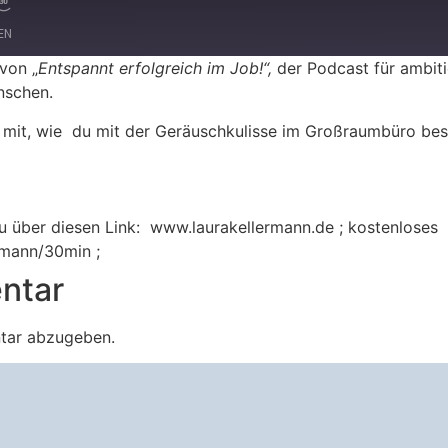
LEN
von „
Entspannt erfolgreich im Job!“,
der Podcast für ambiti
nschen.
Spotify
lse mit, wie du mit der Geräuschkulisse im Großraumbüro b
 über diesen Link: www.laurakellermann.de ; kostenloses
ermann/30min ;
ntar
tar abzugeben.