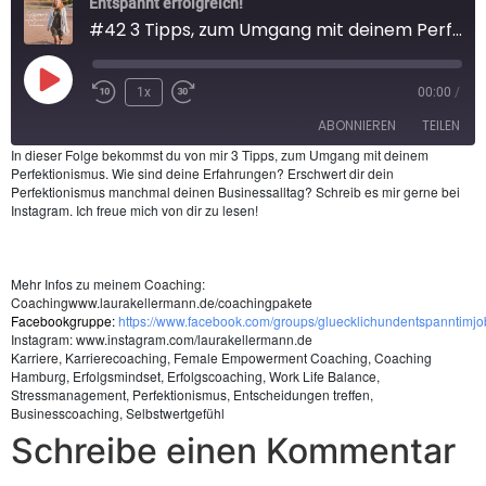
Entspannt erfolgreich!
#42 3 Tipps, zum Umgang mit deinem Perfektionismus
1x
00:00
/
ABONNIEREN
TEILEN
In dieser Folge bekommst du von mir 3 Tipps, zum Umgang mit deinem
Perfektionismus. Wie sind deine Erfahrungen? Erschwert dir dein
TEILEN
Perfektionismus manchmal deinen Businessalltag? Schreib es mir gerne bei
Apple Podcasts
Spotify
Instagram. Ich freue mich von dir zu lesen!
RSS FEED
LINK
EMBED
Mehr Infos zu meinem Coaching:
Coaching
www.laurakellermann.de/coachingpakete
Facebookgruppe
:
https://www.facebook.com/groups/gluecklichundentspanntimjo
Instagram
: www.instagram.com/laurakellermann.de
Karriere, Karrierecoaching, Female Empowerment Coaching, Coaching
Hamburg, Erfolgsmindset, Erfolgscoaching, Work Life Balance,
Stressmanagement, Perfektionismus, Entscheidungen treffen,
Businesscoaching, Selbstwertgefühl
Schreibe einen Kommentar