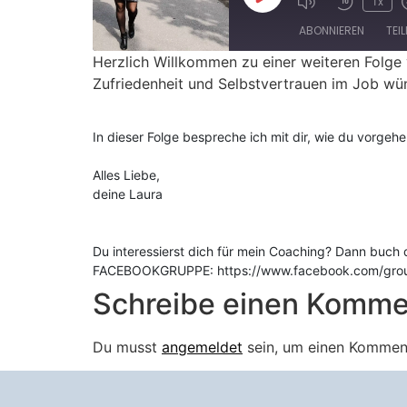
1x
ABONNIEREN
TEI
Herzlich Willkommen zu einer weiteren Folge v
Zufriedenheit und Selbstvertrauen im Job wü
TEILEN
Apple Podcasts
RSS FEED
LINK
In dieser Folge bespreche ich mit dir, wie du vorgeh
EMBED
Alles Liebe,
deine Laura
Du interessierst dich für mein Coaching? Dann buch d
FACEBOOKGRUPPE: https://www.facebook.com/group
Schreibe einen Komme
Du musst
angemeldet
sein, um einen Kommen