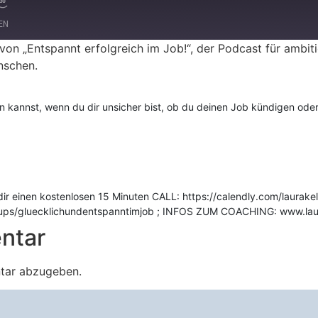
LEN
on „Entspannt erfolgreich im Job!“, der Podcast für ambitio
nschen.
Spotify
en kannst, wenn du dir unsicher bist, ob du deinen Job kündigen oder
ir einen kostenlosen 15 Minuten CALL: https://calendly.com/laurakell
s/gluecklichundentspanntimjob ; INFOS ZUM COACHING: www.laura
ntar
tar abzugeben.