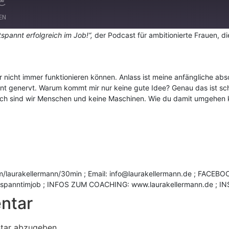
LEN
tspannt erfolgreich im Job!“,
der Podcast für ambitionierte Frauen, di
Spotify
ir nicht immer funktionieren können. Anlass ist meine anfängliche abs
nt genervt. Warum kommt mir nur keine gute Idee? Genau das ist sc
eßlich sind wir Menschen und keine Maschinen. Wie du damit umgehen
aurakellermann/30min ; Email: info@laurakellermann.de ; FACEB
tspanntimjob ; INFOS ZUM COACHING: www.laurakellermann.de ; IN
ntar
tar abzugeben.