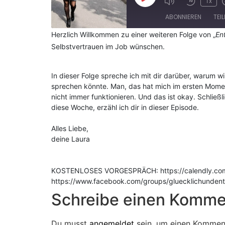
1x
ABONNIEREN
TEI
Herzlich Willkommen zu einer weiteren Folge von „
En
Selbstvertrauen im Job wünschen.
TEILEN
Apple Podcasts
RSS FEED
LINK
In dieser Folge spreche ich mit dir darüber, warum w
sprechen könnte. Man, das hat mich im ersten Mome
EMBED
nicht immer funktionieren. Und das ist okay. Schli
diese Woche, erzähl ich dir in dieser Episode.
Alles Liebe,
deine Laura
KOSTENLOSES VORGESPRÄCH: https://calendly.com/l
https://www.facebook.com/groups/gluecklichunden
Schreibe einen Komme
Du musst
angemeldet
sein, um einen Kommen