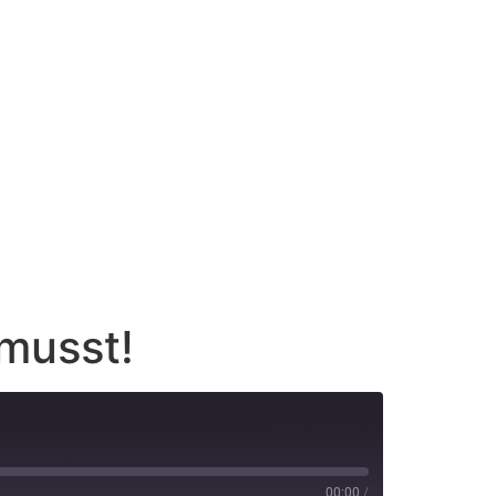
musst!
00:00
/